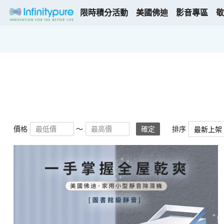
限時積分活動
美國佛迪
影音專區
敬
價格
～
確定
排序