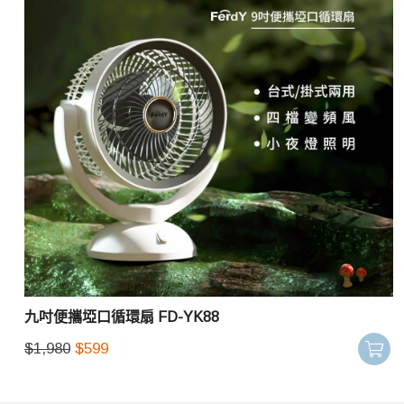
九吋便攜埡口循環扇 FD-YK88
$
1,980
$
599