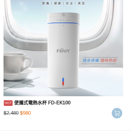
便攜式電熱水杯 FD-EK100
$
2,480
$
980