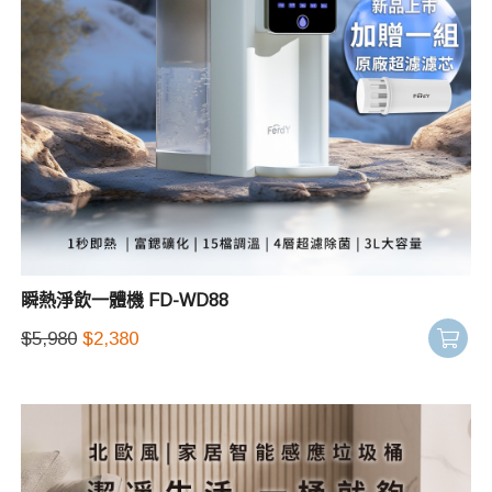
瞬熱淨飲一體機 FD-WD88
$
5,980
$
2,380