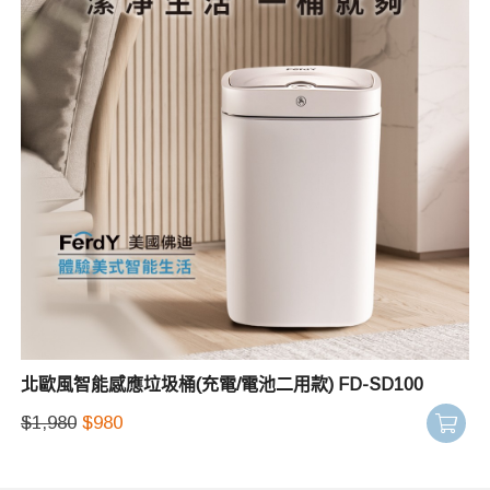
北歐風智能感應垃圾桶(充電/電池二用款) FD-SD100
$
1,980
$
980