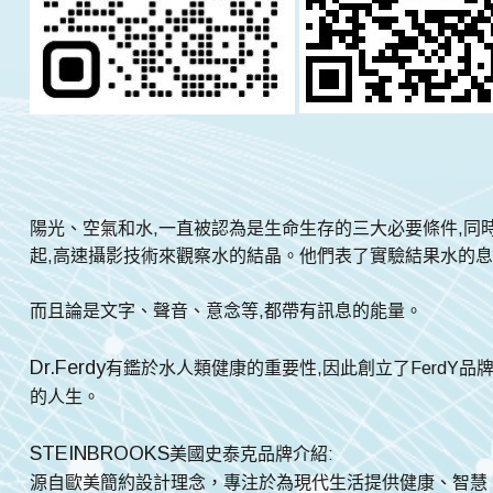
陽光、空氣和水,一直被認為是生命生存的三大必要條件,同時,在
起,高速攝影技術來觀察水的結晶。他們表了實驗結果水的
而且論是文字、聲音、意念等,都帶有訊息的能量。
Dr.Ferdy
有鑑於水人類健康的重要性,因此創立了FerdY
的人生。
STEINBROOKS
美國史泰克品牌介紹:
源自歐美簡約設計理念，專注於為現代生活提供健康、智慧