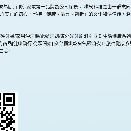
成為健康環保家電第一品牌為公司願景。 棋泉科技是由一群志
戶角度」的初心，堅持「健康、品質、創新」的文化和價值觀，
手持沖牙機/家用沖牙機/電動牙刷/紫外光牙刷消毒器  生活健康系
系列商品[健康騎行 從頭開始] 安全帽烘乾臭氧殺菌機  旅宿健
生活。