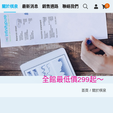
0
關於棋泉
最新消息
銷售通路
聯絡我們
全館最低價299起～
全館最低價299起～
首頁
關於棋泉