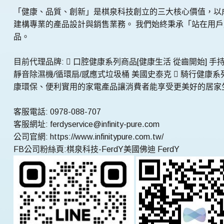
「健康、品質、創新」是棋泉科技創立的三大核心價值，以
建構專業的產品設計與銷售業務。 我們始終秉承「站在用
品。
目前代理品牌:  口腔健康系列商品[健康生活 從齒開始] 
靜音除濕機/循環扇/感應式垃圾桶 美國史泰克  騎行健康
康環保、便利實用的家電產品讓消費者能享受更美好的居家
客服電話: 0978-088-707
客服網址: ferdyservice@infinity-pure.com
公司官網: https://www.infinitypure.com.tw/
FB公司粉絲頁:棋泉科技-FerdY美國佛迪 FerdY