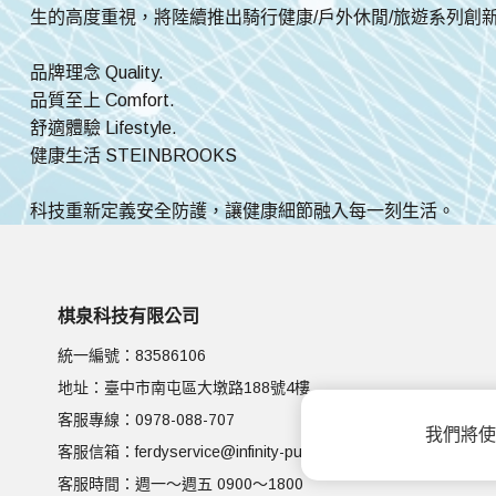
生的高度重視，將陸續推出騎行健康/戶外休閒/旅遊系列創
品牌理念 Quality.
品質至上 Comfort.
舒適體驗 Lifestyle.
健康生活 STEINBROOKS
科技重新定義安全防護，讓健康細節融入每一刻生活。
棋泉科技有限公司
統一編號：83586106
地址：臺中市南屯區大墩路188號4樓
客服專線：
0978-088-707
我們將使
客服信箱：
ferdyservice@infinity-pure.com
客服時間：週一～週五 0900～1800