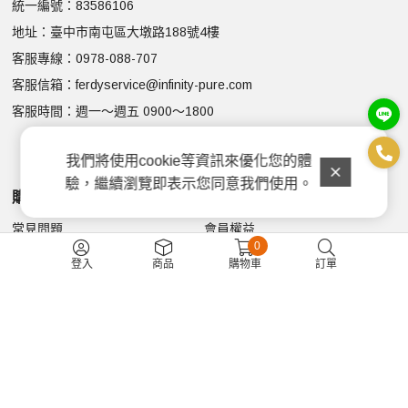
統一編號：83586106
地址：臺中市南屯區大墩路188號4樓
客服專線：
0978-088-707
客服信箱：
ferdyservice@infinity-pure.com
客服時間：週一～週五 0900～1800
我們將使用cookie等資訊來優化您的體
驗，繼續瀏覽即表示您同意我們使用。
購物說明
顧客服務
常見問題
會員權益
0
購物須知
隱私權政策
登入
商品
購物車
訂單
付款與配送方式
聯絡我們
追蹤我們