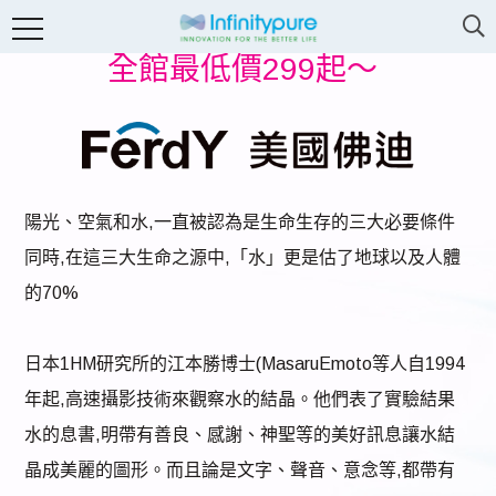
全館最低價299起～
全館最低價299起～
陽光、空氣和水,一直被認為是生命生存的三大必要條件
同時,在這三大生命之源中,「水」更是估了地球以及人體
的70%
日本1HM研究所的江本勝博士(MasaruEmoto等人自1994
年起,高速攝影技術來觀察水的結晶。他們表了實驗結果
水的息書,明帶有善良、感謝、神聖等的美好訊息讓水結
晶成美麗的圖形。而且論是文字、聲音、意念等,都帶有