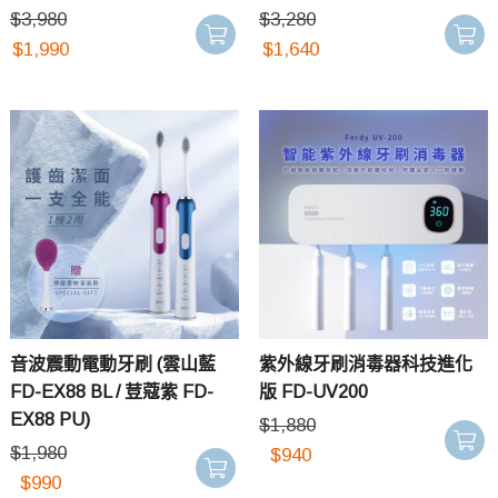
$
3,980
$
3,280
$
1,990
$
1,640
音波震動電動牙刷 (雲山藍
紫外線牙刷消毒器科技進化
FD-EX88 BL / 荳蔻紫 FD-
版 FD-UV200
EX88 PU)
$
1,880
$
1,980
$
940
$
990