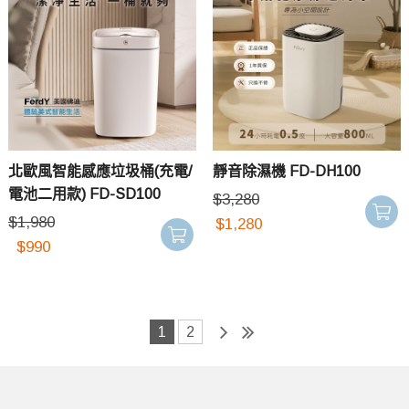
北歐風智能感應垃圾桶(充電/
靜音除濕機 FD-DH100
電池二用款) FD-SD100
$
3,280
$
1,980
$
1,280
$
990
1
2