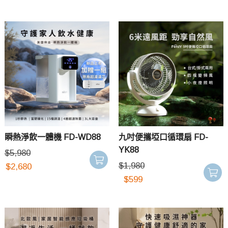
瞬熱淨飲一體機 FD-WD88
九吋便攜埡口循環扇 FD-
YK88
$
5,980
$
1,980
$
2,680
$
599