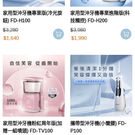
家用型沖牙機專業版(冷光旋
家用型沖牙機專業進階版(科
鈕) FD-H100
技觸控) FD-H200
$
3,280
$
3,980
$
1,640
$
1,990
家用型沖牙機粉紅周年版(加
攜帶型沖牙機(小蠻腰) FD-
贈一組噴頭) FD-TV100
P100