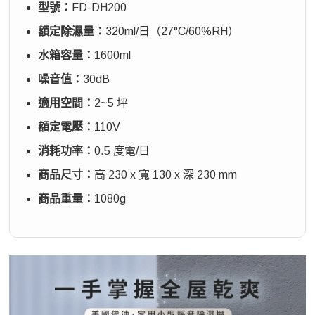
型號：
FD-DH200
額定除濕量：
320ml/日（27°C/60%RH）
水箱容量：
1600ml
噪音值：
30dB
適用空間：
2~5 坪
額定電壓：
110V
消耗功率：
0.5 度電/日
商品尺寸：
高 230 x 寬 130 x 深 230 mm
商品重量：
1080g