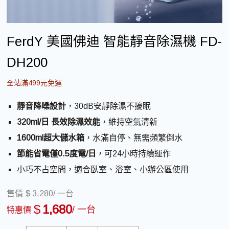
FerdY 美國佛迪 智能靜音除濕機 FD-
DH200
全站滿499元免運
靜音降噪設計
，30dB安靜除濕不擾眠
320ml/日 長效除濕效能
，維持空氣清新
1600ml超大儲水箱
，水滿自停、無需頻繁倒水
節能省電僅0.5度電/日
，可24小時持續運作
小巧不占空間，適合臥室、浴室、小辦公區使用
售價
$
3,280
/ 一台
$
1,680
/ 一台
特惠價