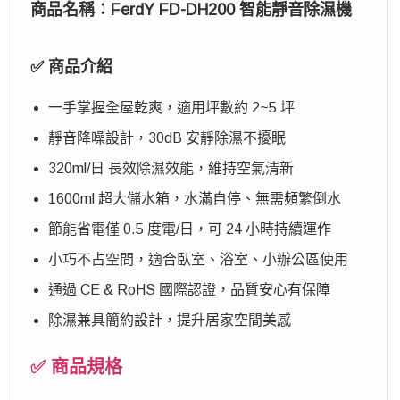
商品名稱
：FerdY FD-DH200 智能靜音除濕機
✅ 商品介紹
一手掌握全屋乾爽，適用坪數約 2~5 坪
靜音降噪設計，30dB 安靜除濕不擾眠
320ml/日 長效除濕效能，維持空氣清新
1600ml 超大儲水箱，水滿自停、無需頻繁倒水
節能省電僅 0.5 度電/日，可 24 小時持續運作
小巧不占空間，適合臥室、浴室、小辦公區使用
通過 CE & RoHS 國際認證，品質安心有保障
除濕兼具簡約設計，提升居家空間美感
✅ 商品規格