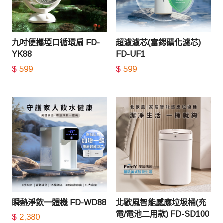
九吋便攜埡口循環扇 FD-
超濾濾芯(富鍶礦化濾芯)
YK88
FD-UF1
$
599
$
599
瞬熱淨飲一體機 FD-WD88
北歐風智能感應垃圾桶(充
電/電池二用款) FD-SD100
$
2,380