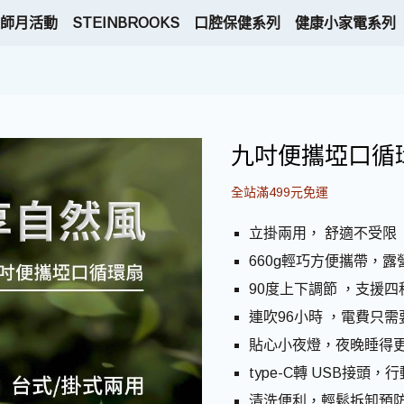
師月活動
STEINBROOKS
口腔保健系列
健康小家電系列
九吋便攜埡口循環扇
全站滿499元免運
立掛兩用， 舒適不受限
660g輕巧方便攜帶，
90度上下調節 ，支援
連吹96小時 ，電費只需要
貼心小夜燈，夜晚睡得
type-C轉 USB接頭
清洗便利，輕鬆拆卸預