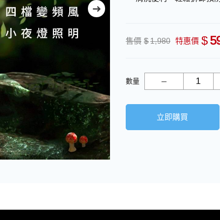
$
5
售價
$
1,980
特惠價
數量
立即購買