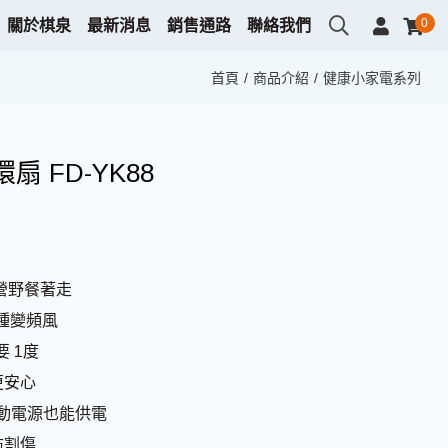
0
關於棋泉
最新消息
銷售通路
聯絡我們
首頁
商品介紹
健康小家電系列
 FD-YK88
露營野餐著走
四種變頻風
 1度
更安心
，行動電源也能供電
防割傷