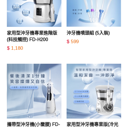
家用型沖牙機專業進階版
沖牙機噴頭組 (5入裝)
(科技觸控) FD-H200
$
599
$
1,180
攜帶型沖牙機(小蠻腰) FD-
家用型沖牙機專業版(冷光