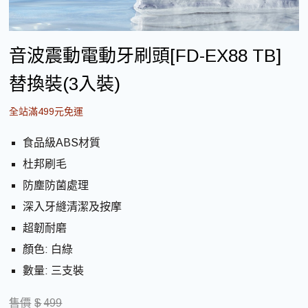
音波震動電動牙刷頭[FD-EX88 TB]
替換裝(3入裝)
全站滿499元免運
食品級ABS材質
杜邦刷毛
防塵防菌處理
深入牙縫清潔及按摩
超韌耐磨
顏色: 白綠
數量: 三支裝
售價
$
499