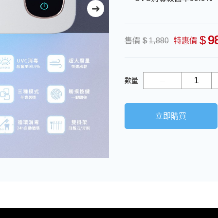
$
9
售價
$
1,880
特惠價
數量
立即購買