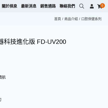
0
關於棋泉
最新消息
銷售通路
聯絡我們
首頁
商品介紹
口腔保健系列
技進化版 FD-UV200
續航
刀