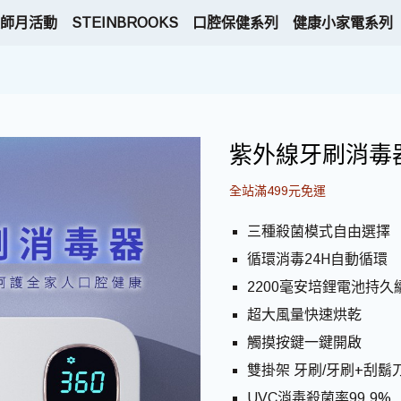
師月活動
STEINBROOKS
口腔保健系列
健康小家電系列
紫外線牙刷消毒器科
全站滿499元免運
三種殺菌模式自由選擇
循環消毒24H自動循環
2200毫安培鋰電池持久
超大風量快速烘乾
觸摸按鍵一鍵開啟
雙掛架 牙刷/牙刷+刮鬍
UVC消毒殺菌率99.9%