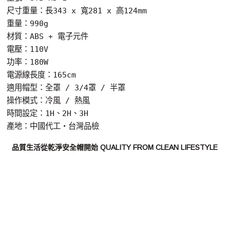
尺寸重量：長343 x 寬281 x 高124mm
重量：990g
材質：ABS + 電子元件
電壓：110V
功率：180W
電源線長度：165cm
適用帽型：全罩 / 3/4罩 / 半罩
操作模式：冷風 / 熱風
時間設定：1H、2H、3H
產地：中國代工・台灣品檢
品質生活從乾淨安全帽開始 QUALITY FROM CLEAN LIFESTYLE