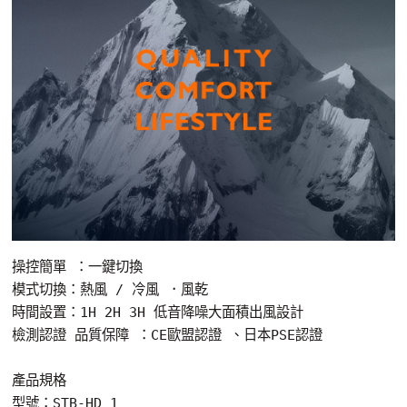
操控簡單 ：一鍵切換
模式切換：熱風 / 冷風 ．風乾
時間設置：1H 2H 3H 低音降噪大面積出風設計
檢測認證 品質保障 ：CE歐盟認證 、日本PSE認證
產品規格
型號：STB-HD 1