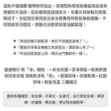
溫和不傷帽體 醫學研究指出，濕潤悶熱環境是黴菌與皮屑芽
孢菌的大溫床，這些都是造成頭皮炎、毛囊炎與掉髮的高風
險因子。自從固定使用這台安全帽專用烘乾除臭殺菌機，不
但頭皮狀況穩定，頭髮也沒那麼容易油膩扁塌！
🌟「烘完的帽子超乾淨，終於不怕頭皮臭味了！」
🌟「戴過共享安全帽後立馬買這台，頭皮安心多了～」
🌟「外送回家就掛上烘，隔天出門像新的一樣！」
健康騎行 乾「凈」開始 ：• 安全防護 • 潔凈頭盔 • 乾爽舒適
保持安全帽 清爽乾淨有「術」 • 殺菌除味 • 快速乾燥 • 抗菌
抑味 • 智能恆溫 三種模式
適用多種帽型：安全帽、半罩式、全罩式、自行車安全帽、棒球
帽、針織帽、鴨舌帽、男女時尚帽款等。