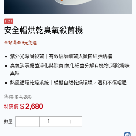
安全帽烘乾臭氧殺菌機
全站滿499元免運
紫外光深層殺菌｜有效破壞細菌與黴菌細胞結構
臭氧消毒殺菌淨化與除臭|氧化細菌分解有機物,消除霉味
異味
熱風循環乾燥系統｜模擬自然乾燥環境，溫和不傷帽體
售價
$
4,280
$
2,680
特惠價
數量