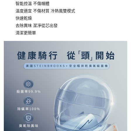
智能控溫 不傷帽體
溫度適宜 不傷材質 冷熱風雙模式
快速乾燥
去除異味 潔凈從芯出發
清潔更簡單