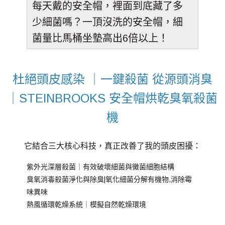
每天戴的安全帽，裡面到底藏了多
少細菌嗎？一頂沒洗的安全帽，細
菌量比馬桶坐墊高出6倍以上！
杜絕頭皮感染 ｜一鍵殺菌 從源頭消臭
｜STEINBROOKS 安全帽烘乾臭氧殺菌
機
它結合三大核心科技，真正改善了我的頭皮困擾：
紫外光深層殺菌｜有效破壞細菌與黴菌細胞結構
臭氧消毒殺菌淨化與除臭|氧化細菌分解有機物,消除霉
味異味
熱風循環乾燥系統｜模擬自然乾燥環境