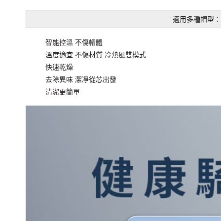
適用多種帽型：
智能控溫 不傷帽體
溫度適宜 不傷材質 冷熱風雙模式
快速乾燥
去除異味 潔凈從芯出發
清潔更簡單