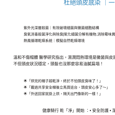
杜絕頭皮感染 ｜一
紫外光深層殺菌｜有效破壞細菌與黴菌細胞結構
臭氧消毒殺菌淨化與除臭|氧化細菌分解有機物,消除霉味
熱風循環乾燥系統｜模擬自然乾燥環境
溫和不傷帽體 醫學研究指出，濕潤悶熱環境是黴菌與
不但頭皮狀況穩定，頭髮也沒那麼容易油膩扁塌！
🌟「烘完的帽子超乾淨，終於不怕頭皮臭味了！」
🌟「戴過共享安全帽後立馬買這台，頭皮安心多了～」
🌟「外送回家就掛上烘，隔天出門像新的一樣！」
健康騎行 乾「凈」開始 ：• 安全防護 • 