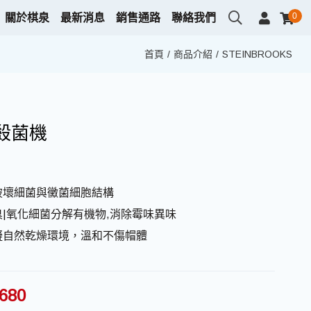
0
關於棋泉
最新消息
銷售通路
聯絡我們
首頁
商品介紹
STEINBROOKS
殺菌機
破壞細菌與黴菌細胞結構
|氧化細菌分解有機物,消除霉味異味
擬自然乾燥環境，溫和不傷帽體
,680