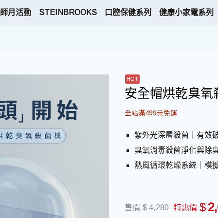
師月活動
STEINBROOKS
口腔保健系列
健康小家電系列
安全帽烘乾臭氧
全站滿499元免運
紫外光深層殺菌｜有效
臭氧消毒殺菌淨化與除臭
熱風循環乾燥系統｜模
$
2
售價
$
4,280
特惠價