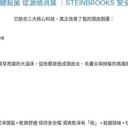
鍵殺菌 從源頭消臭 ｜STEINBROOKS 
它結合三大核心科技，真正改善了我的頭皮困擾：
異味
皮屑芽孢菌的大溫床，這些都是造成頭皮炎、毛囊炎與掉髮的高風
潔凈頭盔 • 乾爽舒適 保持安全帽 清爽乾淨有「術」 • 殺菌除味 • 